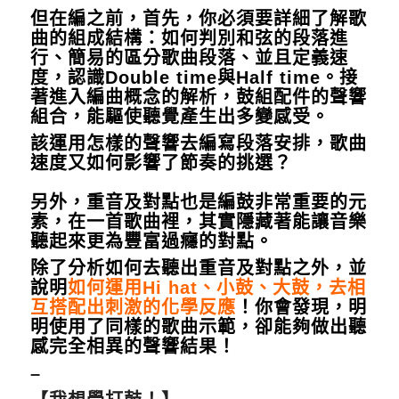
但在編之前，首先，你必須要詳細了解歌
曲的組成結構：如何判別和弦的段落進
行、簡易的區分歌曲段落、並且定義速
度，認識Double time與Half time。接
著進入編曲概念的解析，鼓組配件的聲響
組合，能驅使聽覺產生出多變感受。
該運用怎樣的聲響去編寫段落安排，歌曲
速度又如何影響了節奏的挑選？
另外，重音及對點也是編鼓非常重要的元
素，在一首歌曲裡，其實隱藏著能讓音樂
聽起來更為豐富過癮的對點。
除了分析如何去聽出重音及對點之外，並
說明
如何運用Hi hat、小鼓、大鼓，去相
互搭配出刺激的化學反應
！你會發現，明
明使用了同樣的歌曲示範，卻能夠做出聽
感完全相異的聲響結果！
–