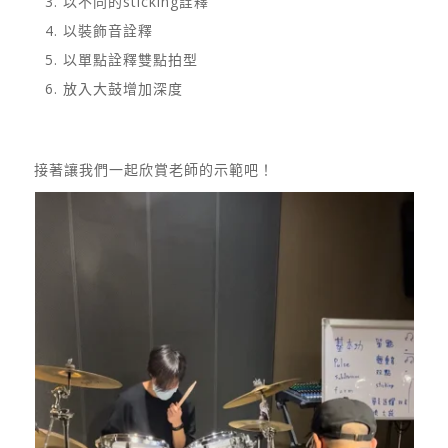
以不同的sticking詮釋
以裝飾音詮釋
以單點詮釋雙點拍型
放入大鼓增加深度
接著讓我們一起欣賞老師的示範吧！