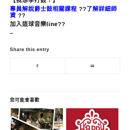
【我想學打鼓！】
專員解說爵士鼓相關課程
??
了解詳細師
資
??
加入這球音樂
line
??
–
Share this entry
您可能會喜歡