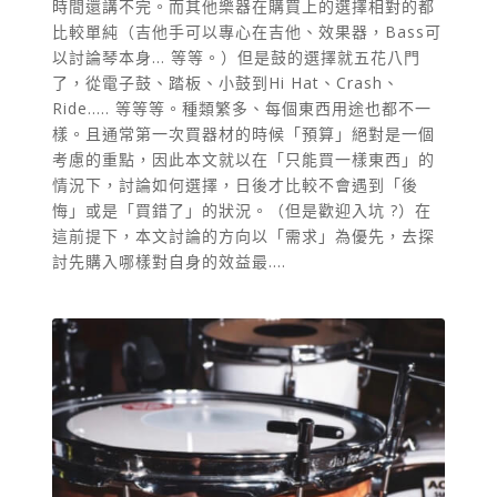
時間還講不完。而其他樂器在購買上的選擇相對的都
比較單純（吉他手可以專心在吉他、效果器，Bass可
以討論琴本身... 等等。）但是鼓的選擇就五花八門
了，從電子鼓、踏板、小鼓到Hi Hat、Crash、
Ride..... 等等等。種類繁多、每個東西用途也都不一
樣。且通常第一次買器材的時候「預算」絕對是一個
考慮的重點，因此本文就以在「只能買一樣東西」的
情況下，討論如何選擇，日後才比較不會遇到「後
悔」或是「買錯了」的狀況。（但是歡迎入坑 ?）在
這前提下，本文討論的方向以「需求」為優先，去探
討先購入哪樣對自身的效益最....