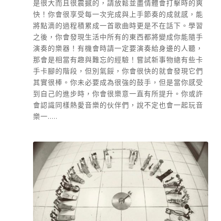
是很大而且很震撼的，請放鬆並盡情體會打擊時的爽
快！你會很享受每一次完成與上手節奏的成就感，能
將點滴的過程積累成一首歌曲時更是不在話下。學習
之後，你會發現生活中所有的東西都將變成你能隨手
演奏的樂器！有機會時請一定要演奏給身邊的人聽，
那會是相當有趣與難忘的經驗！嘗試新事物總有些卡
手卡腳的階段，但別氣餒，你會很快的就會發現它們
其實很棒。你未必要成為很強的鼓手，但是當你感受
到自己的進步時，你會很樂意一直有所提升。你或許
會認識同樣熱愛音樂的伙伴們，說不定也會一起玩音
樂一.....