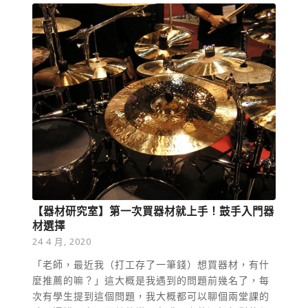
【器材研究室】第一次買器材就上手！鼓手入門器
材選擇
24 4 月, 2020
「老師，最近我（打工存了一筆錢）想買器材，有什
麼推薦的嘛？」這大概是我遇到的問題前幾名了，每
次有學生提到這個問題，我大概都可以聊個兩堂課的