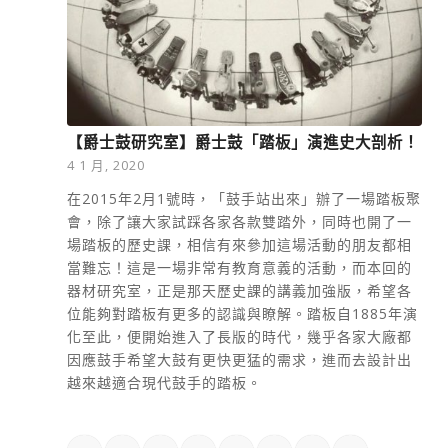
【爵士鼓研究室】爵士鼓「踏板」演進史大剖析！
4 1 月, 2020
在2015年2月1號時，「鼓手站出來」辦了一場踏板聚
會，除了讓大家試踩各家各款雙踏外，同時也開了一
場踏板的歷史課，相信有來參加這場活動的朋友都相
當難忘！這是一場非常有教育意義的活動，而本回的
器材研究室，正是那天歷史課的講義加強版，希望各
位能夠對踏板有更多的認識與瞭解。踏板自1885年演
化至此，便開始進入了長版的時代，幾乎各家大廠都
因應鼓手希望大鼓有更快更猛的需求，進而去設計出
越來越適合現代鼓手的踏板。