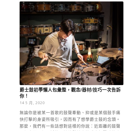
爵士鼓初學懶人包彙整，觀念/器材/技巧一次告訴
你！
14 5 月, 2020
無論你是被某一首歌的鼓聲牽動、抑或是某個鼓手痛
快打擊的身姿所吸引，因而有了想學爵士鼓的念頭。
那麼，我們有一些話想對這樣的你說：近距離的鼓聲