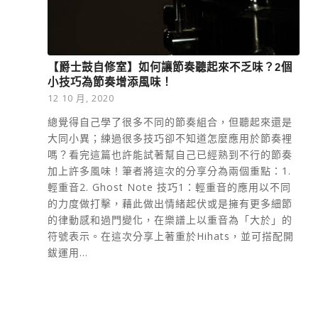
【爵士鼓自修室】如何讓節奏聽起來不乏味？2個
小技巧為節奏增添風味！
12 10 月, 2020
總覺得自己學了很多不同的節奏組合，但聽起來還是
大同小異；練過很多技巧卻不知道怎麼應用於節奏裡
嗎？看完這篇也許能試著幫自己已經熟到不行的節奏
加上許多風味！筆者將這次的分享分為兩個重點：1.
輕重音2. Ghost Note 技巧1：輕重音的應用以不同
的力度做打擊，藉此做出情緒起伏或是擁有更多細節
的律動感和過門變化，在樂譜上以重音為「大於」的
符號表示。在這次分享上著重於Hihats，並可搭配開
鈸運用...