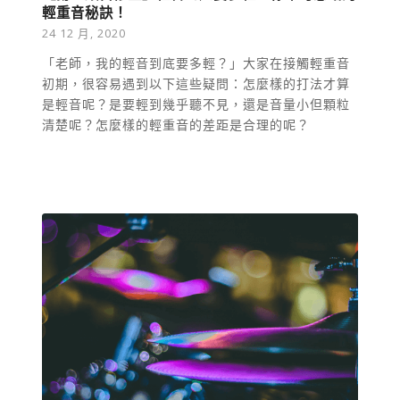
輕重音秘訣！
24 12 月, 2020
「老師，我的輕⾳到底要多輕？」⼤家在接觸輕重⾳
初期，很容易遇到以下這些疑問：怎麼樣的打法才算
是輕⾳呢？是要輕到幾乎聽不見，還是⾳量⼩但顆粒
清楚呢？怎麼樣的輕重音的差距是合理的呢？