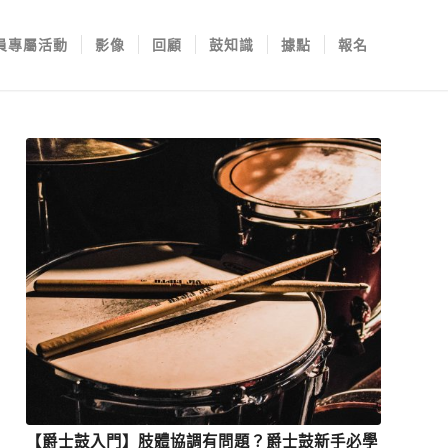
員專屬活動
影像
回顧
鼓知識
據點
報名
【爵士鼓入門】肢體協調有問題？爵士鼓新手必學