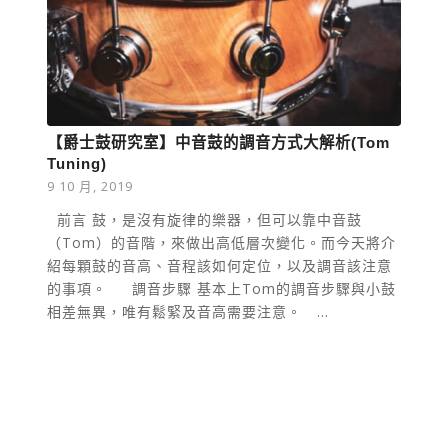
【爵士鼓研究室】中音鼓的調音方式大解析(Tom
Tuning)
9 10 月, 2019
前言 鼓，是沒有旋律的樂器，但可以靠中音鼓
（Tom）的音階，來做出高低層次變化。而今天將介
紹每顆鼓的音高、音程該如何定位，以及調音該注意
的事項。 調音步驟 基本上Tom的調音步驟與小鼓
相差無異，唯有鬆緊及音高需要注意。 …