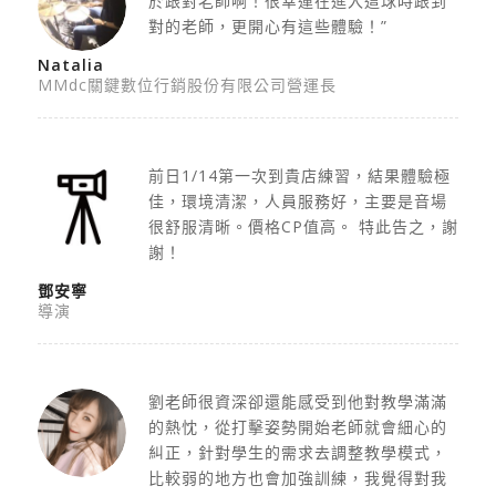
於跟對老師啊！很幸運在進入這球時跟到
對的老師，更開心有這些體驗！”
Natalia
MMdc關鍵數位行銷股份有限公司營運長
前日1/14第一次到貴店練習，結果體驗極
佳，
環境清潔，人員服務好，主要是音場
很舒服清晰。價格CP值高。 特此告之，謝
謝！
鄧安寧
導演
劉老師很資深卻還能感受到他對教學滿滿
的熱忱，從打擊姿勢開始老師就會細心的
糾正，針對學生的需求去調整教學模式，
比較弱的地方也會加強訓練，我覺得對我