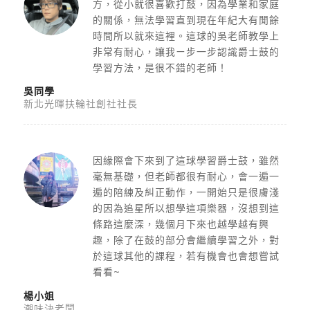
方，從小就很喜歡打鼓，因為學業和家庭
的關係，無法學習直到現在年紀大有閒餘
時間所以就來這裡。這球的吳老師教學上
非常有耐心，讓我ㄧ步一步認識爵士鼓的
學習方法，是很不錯的老師！
吳同學
新北光暉扶輪社創社社長
因緣際會下來到了這球學習爵士鼓，雖然
毫無基礎，但老師都很有耐心，會一遍一
遍的陪練及糾正動作，一開始只是很膚淺
的因為追星所以想學這項樂器，沒想到這
條路這麼深，幾個月下來也越學越有興
趣，除了在鼓的部分會繼續學習之外，對
於這球其他的課程，若有機會也會想嘗試
看看~
楊小姐
潮味決老闆