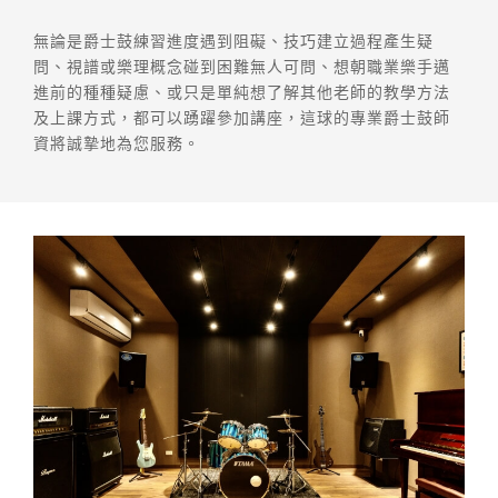
無論是爵士鼓練習進度遇到阻礙、技巧建立過程產生疑
問、視譜或樂理概念碰到困難無人可問、想朝職業樂手邁
進前的種種疑慮、或只是單純想了解其他老師的教學方法
及上課方式，都可以踴躍參加講座，這球的專業爵士鼓師
資將誠摯地為您服務。