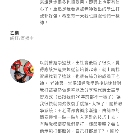
來說進步很多也很受用，即興上也更有信
心了。重點是我看過被老師教出的學生打
鼓都好強，希望有一天我也能跟他們一樣
帥！
乙樂
網紅/直播主
以前曾經學過鼓，出社會後斷了很久，覺
得應該把這興趣從新培養起來，就上網找
資訊找到了這球，也很有緣分的認識王老
師。 老師第一堂課知道我學過後快速針對
我打鼓姿勢做調整以及分享現代爵士鼓學
習方式（已跟我們20年前都不一樣了）讓
我很快就開始恢復手感摟~太神了 ! 關於教
學系統：王老師都會循序漸進，由簡單的
節奏慢慢一點一點加入更難的技巧上去，
有時我都懷疑我們是打一樣節奏嗎？每次
他示範打都超帥，自己打都鳥了? ，關於