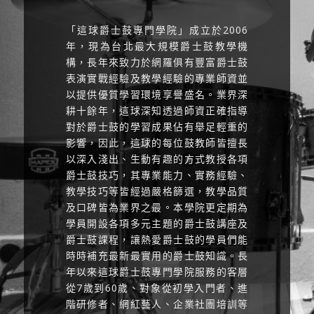
「這球爵士鼓專門學院」成立於2006
年，現為台北最大規模爵士鼓教學機
構，長年來致力於網羅俱有豐富爵士鼓
表演實戰經驗及教學經驗的專業師資並
以提供優質學習環境享譽盛名。業界深
耕十餘年，這球深知透過師資正確指導
對於爵士鼓的學習成果佔有舉足輕重的
影響，因此，這球的每位鼓教師皆擅長
以深入淺出、生動有趣的方式教授各項
爵士鼓技巧，其專業能力、實務經驗、
教學技巧等皆經過嚴格篩選，教學品質
及口碑皆為業界之最。本學院更定期為
學員開設各項多元主題的爵士鼓講座及
爵士鼓課程，讓熱愛爵士鼓的學員們能
時時補充最新最實用的爵士鼓知識。長
年以來這球爵士鼓專門學院服務的客層
從7歲到60歲、對象從初學入門者、進
階研修者、網紅藝人、企業社團培訓等