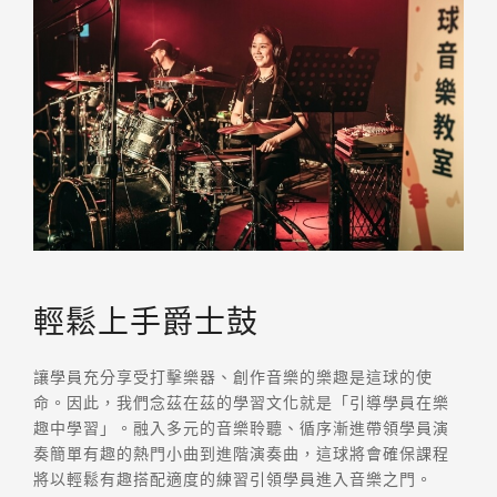
輕鬆上手爵士鼓
讓學員充分享受打擊樂器、創作音樂的樂趣是這球的使
命。因此，我們念茲在茲的學習文化就是「引導學員在樂
趣中學習」。融入多元的音樂聆聽、循序漸進帶領學員演
奏簡單有趣的熱門小曲到進階演奏曲，這球將會確保課程
將以輕鬆有趣搭配適度的練習引領學員進入音樂之門。