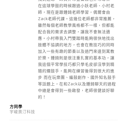
在這球學鼓的時候跟過小妖老師、小村老
師，現在是跟鍾錡老師學習，偶爾會由
Zack老師代課。這幾位老師都非常推薦，
雖然每個老師教學風格都不一樣，但都能
配合我的需求去調整，讓我不會無法適
應。小村帶我入門雙踏時能夠很快地找出
肢體不協調的地方，也會在教技巧的同時
加入一些有趣的節奏以及過門來達到寓教
於樂。鍾錡則是很注重扎實的基本功，讓
我這個平常學技巧都只學毛皮卻沒學到精
隨的爛鼓手，能夠在練習後得到很大的進
步 而在玩樂團、編鼓創作、國外知名鼓手
等話題上，在和Zack以及鍾錡聊天的過程
中總是會得到一些啟發，老師很健談好聊
的！
方同學
宇峻奧汀科技