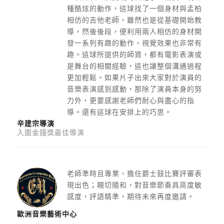
種酷炫的動作，
這球找了一個身材與孟柏
相仿的吉他老師，
雖然也是從基礎開始教
導，然後後段，
便利用兩人相仿的身材開
發一系列有趣的動作，
視覺效果也非常有
趣。這球所提供的師資，都有電影表演或
是舞台的相關經驗，
這也讓整個溝通過程
更加輕鬆。
如果片子出來大家對於演員的
音樂表演感到感動，
那除了演員本身的努
力外，更要感謝老師們耐心與盡心的指
導。
還有這球在安排上的巧思。
辛建宗導演
入圍金鐘獎最佳導演
老師準時且專業，擔任爵士鼓比賽評審表
現出色；親切隨和，
對音樂節奏具高度敏
感度，評語精準，期待未來再度邀請。
歐洲音樂藝術中心