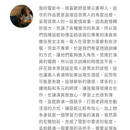
我的電影中，很喜歡把音樂元素帶入，
這
次的作品更是直接從音樂人的角度出發，
呈現音樂人的一段愛情故事。因為劇情轉
折很大，
充滿了各種層次的表演，
所以我
們找陳庭妮和傅孟柏這兩位專業的演員來
擔任男女主角。
兩人在音樂方面都有些涉
獵，但並不專業，
於是我們希望透過訓練
的方式，讓他們能夠進入角色。受限於演
員的檔期，所以這次訓練的時間並不長。
好在我本來就設定兩人是票友的狀態，
這
也讓兩人表演時如果出現生澀感，反而有
可能更有趣。
這球嶄新的環境，眾多的上
課地點和多元的師資，
讓我覺得很適合合
作，也讓演員很放心，學習上也很有彈
性。庭妮飾演一個鼓手，打鼓老師用生動
活潑的方式，
讓庭妮比較有信心，加上她
本身就是一個學習力很強的演員，
竟然真
的在開拍前，完成了電影中要求的程度。
孟柏飾演一個愛現的吉他手，需要呈現各