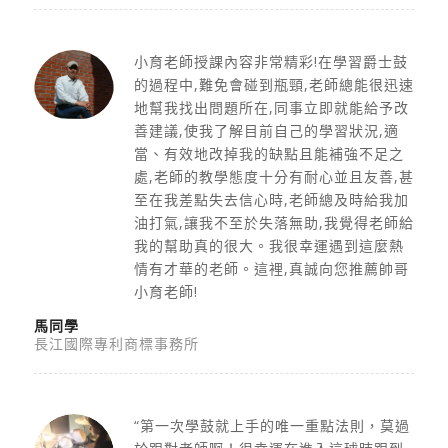
小育老師授課內容非常精彩!在學習爵士鼓
的過程中,難免會碰到瓶頸,老師總能很迅速
地幫我找出問題所在,同事立即就能給予改
善建議,使我了解目前自己的學習狀況,適
當、有效地改掉我的缺點且能補強不足之
處,老師的教學態度十分有耐心並且友善,甚
至在我差點失去信心時,老師總及時給我加
油打氣,讓我不至於失落無助,我覺得老師給
我的幫助真的很大。我很幸運遇到這麼熱
情有才華的老師。這裡,真誠向您推薦帥哥
小育老師!
馬同學
長江國際專利商標事務所
“第一次學鼓就上手的唯一重點法則，莫過