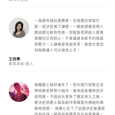
一直都有個玩樂團夢，也很嚮往學習打
鼓，就決定報了課程。一開始想像音樂人
應該都比較有性格，但程笛老師給人感覺
很親切又有耐心，不會讓身為新手的我感
到壓力，上課總是有說有笑，進度也會因
材施教讓人可以很快上手！
王同學
專業演員/藝人
接觸爵士鼓好幾年了，但中間只短暫在求
學時跟老師學六個月，後來因各種原因半
途而廢。不過出社會有了穩定收入之後，
便決定把爵士鼓及創作樂團當作積極的興
趣來經營。 很開心在下了這個決定後讓我
找到這球，師資非常豐富且也非常專業，