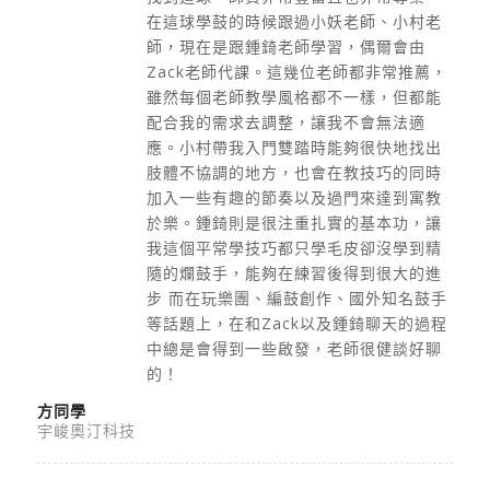
在這球學鼓的時候跟過小妖老師、小村老
師，現在是跟鍾錡老師學習，偶爾會由
Zack老師代課。這幾位老師都非常推薦，
雖然每個老師教學風格都不一樣，但都能
配合我的需求去調整，讓我不會無法適
應。小村帶我入門雙踏時能夠很快地找出
肢體不協調的地方，也會在教技巧的同時
加入一些有趣的節奏以及過門來達到寓教
於樂。鍾錡則是很注重扎實的基本功，讓
我這個平常學技巧都只學毛皮卻沒學到精
隨的爛鼓手，能夠在練習後得到很大的進
步 而在玩樂團、編鼓創作、國外知名鼓手
等話題上，在和Zack以及鍾錡聊天的過程
中總是會得到一些啟發，老師很健談好聊
的！
方同學
宇峻奧汀科技