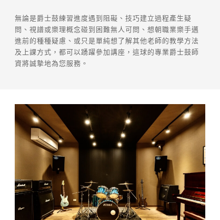
無論是爵士鼓練習進度遇到阻礙、技巧建立過程產生疑
問、視譜或樂理概念碰到困難無人可問、想朝職業樂手邁
進前的種種疑慮、或只是單純想了解其他老師的教學方法
及上課方式，都可以踴躍參加講座，這球的專業爵士鼓師
資將誠摯地為您服務。