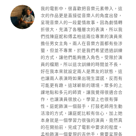
我的電影中，很喜歡把音樂元素帶入，
這
次的作品更是直接從音樂人的角度出發，
呈現音樂人的一段愛情故事。因為劇情轉
折很大，
充滿了各種層次的表演，
所以我
們找陳庭妮和傅孟柏這兩位專業的演員來
擔任男女主角。
兩人在音樂方面都有些涉
獵，但並不專業，
於是我們希望透過訓練
的方式，讓他們能夠進入角色。受限於演
員的檔期，所以這次訓練的時間並不長。
好在我本來就設定兩人是票友的狀態，
這
也讓兩人表演時如果出現生澀感，反而有
可能更有趣。
這球嶄新的環境，眾多的上
課地點和多元的師資，
讓我覺得很適合合
作，也讓演員很放心，學習上也很有彈
性。庭妮飾演一個鼓手，打鼓老師用生動
活潑的方式，
讓庭妮比較有信心，加上她
本身就是一個學習力很強的演員，
竟然真
的在開拍前，完成了電影中要求的程度。
孟柏飾演一個愛現的吉他手，需要呈現各