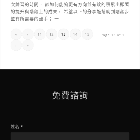
次練習的時間， 該如何能夠更有方向並有效的積累出顯著
的提升與階段上的成果， 希望以下的分享能幫助到剛起步
並有所需要的鼓手； 一.…
«
‹
11
12
13
14
15
Page 13 of 16
›
»
免費諮詢
姓名
*