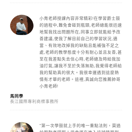
小育老師授課內容非常精彩!在學習爵士鼓
的過程中,難免會碰到瓶頸,老師總能很迅速
地幫我找出問題所在,同事立即就能給予改
善建議,使我了解目前自己的學習狀況,適
當、有效地改掉我的缺點且能補強不足之
處,老師的教學態度十分有耐心並且友善,甚
至在我差點失去信心時,老師總及時給我加
油打氣,讓我不至於失落無助,我覺得老師給
我的幫助真的很大。我很幸運遇到這麼熱
情有才華的老師。這裡,真誠向您推薦帥哥
小育老師!
馬同學
長江國際專利商標事務所
“第一次學鼓就上手的唯一重點法則，莫過