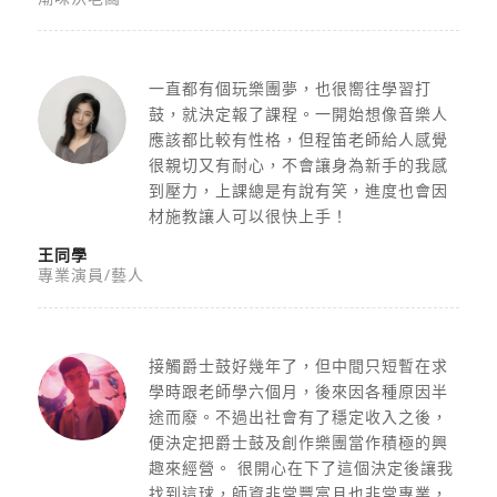
一直都有個玩樂團夢，也很嚮往學習打
鼓，就決定報了課程。一開始想像音樂人
應該都比較有性格，但程笛老師給人感覺
很親切又有耐心，不會讓身為新手的我感
到壓力，上課總是有說有笑，進度也會因
材施教讓人可以很快上手！
王同學
專業演員/藝人
接觸爵士鼓好幾年了，但中間只短暫在求
學時跟老師學六個月，後來因各種原因半
途而廢。不過出社會有了穩定收入之後，
便決定把爵士鼓及創作樂團當作積極的興
趣來經營。 很開心在下了這個決定後讓我
找到這球，師資非常豐富且也非常專業，