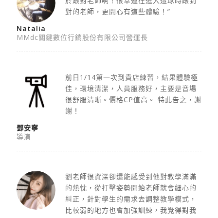
於跟對老師啊！很幸運在進入這球時跟到
對的老師，更開心有這些體驗！”
Natalia
MMdc關鍵數位行銷股份有限公司營運長
前日1/14第一次到貴店練習，結果體驗極
佳，
環境清潔，人員服務好，主要是音場
很舒服清晰。價格CP值高。 特此告之，謝
謝！
鄧安寧
導演
劉老師很資深卻還能感受到他對教學滿滿
的熱忱，從打擊姿勢開始老師就會細心的
糾正，針對學生的需求去調整教學模式，
比較弱的地方也會加強訓練，我覺得對我