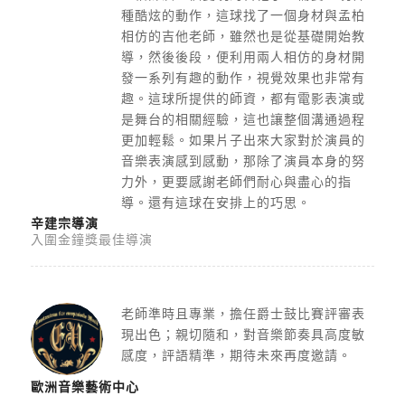
種酷炫的動作，
這球找了一個身材與孟柏
相仿的吉他老師，
雖然也是從基礎開始教
導，然後後段，
便利用兩人相仿的身材開
發一系列有趣的動作，
視覺效果也非常有
趣。這球所提供的師資，都有電影表演或
是舞台的相關經驗，
這也讓整個溝通過程
更加輕鬆。
如果片子出來大家對於演員的
音樂表演感到感動，
那除了演員本身的努
力外，更要感謝老師們耐心與盡心的指
導。
還有這球在安排上的巧思。
辛建宗導演
入圍金鐘獎最佳導演
老師準時且專業，擔任爵士鼓比賽評審表
現出色；親切隨和，
對音樂節奏具高度敏
感度，評語精準，期待未來再度邀請。
歐洲音樂藝術中心