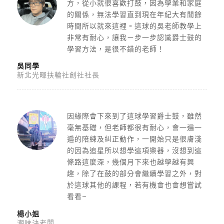
方，從小就很喜歡打鼓，因為學業和家庭
的關係，無法學習直到現在年紀大有閒餘
時間所以就來這裡。這球的吳老師教學上
非常有耐心，讓我ㄧ步一步認識爵士鼓的
學習方法，是很不錯的老師！
吳同學
新北光暉扶輪社創社社長
因緣際會下來到了這球學習爵士鼓，雖然
毫無基礎，但老師都很有耐心，會一遍一
遍的陪練及糾正動作，一開始只是很膚淺
的因為追星所以想學這項樂器，沒想到這
條路這麼深，幾個月下來也越學越有興
趣，除了在鼓的部分會繼續學習之外，對
於這球其他的課程，若有機會也會想嘗試
看看~
楊小姐
潮味決老闆