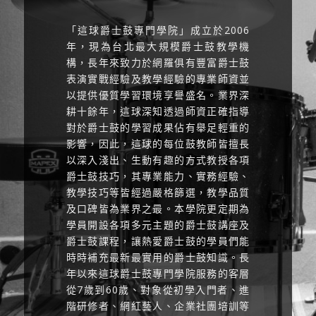
「這球爵士鼓專門學院」成立於2006
年，現為台北最大規模爵士鼓教學機
構，長年來致力於網羅俱有豐富爵士鼓
表演實戰經驗及教學經驗的專業師資並
以提供優質學習環境享譽盛名。業界深
耕十餘年，這球深知透過師資正確指導
對於爵士鼓的學習成果佔有舉足輕重的
影響，因此，這球的每位鼓教師皆擅長
以深入淺出、生動有趣的方式教授各項
爵士鼓技巧，其專業能力、實務經驗、
教學技巧等皆經過嚴格篩選，教學品質
及口碑皆為業界之最。本學院更定期為
學員開設各項多元主題的爵士鼓講座及
爵士鼓課程，讓熱愛爵士鼓的學員們能
時時補充最新最實用的爵士鼓知識。長
年以來這球爵士鼓專門學院服務的客層
從7歲到60歲、對象從初學入門者、進
階研修者、網紅藝人、企業社團培訓等