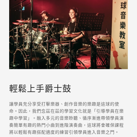
輕鬆上手爵士鼓
讓學員充分享受打擊樂器、創作音樂的樂趣是這球的使
命。因此，我們念茲在茲的學習文化就是「引導學員在樂
趣中學習」。融入多元的音樂聆聽、循序漸進帶領學員演
奏簡單有趣的熱門小曲到進階演奏曲，這球將會確保課程
將以輕鬆有趣搭配適度的練習引領學員進入音樂之門。