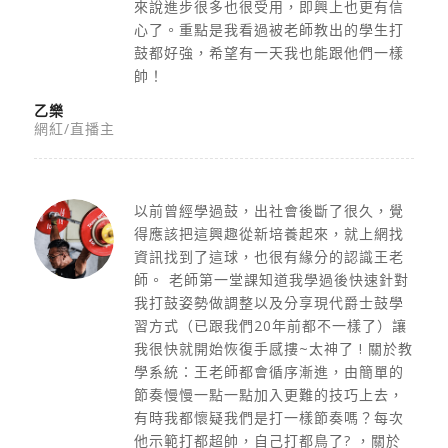
來說進步很多也很受用，即興上也更有信
心了。重點是我看過被老師教出的學生打
鼓都好強，希望有一天我也能跟他們一樣
帥！
乙樂
網紅/直播主
以前曾經學過鼓，出社會後斷了很久，覺
得應該把這興趣從新培養起來，就上網找
資訊找到了這球，也很有緣分的認識王老
師。 老師第一堂課知道我學過後快速針對
我打鼓姿勢做調整以及分享現代爵士鼓學
習方式（已跟我們20年前都不一樣了）讓
我很快就開始恢復手感摟~太神了 ! 關於教
學系統：王老師都會循序漸進，由簡單的
節奏慢慢一點一點加入更難的技巧上去，
有時我都懷疑我們是打一樣節奏嗎？每次
他示範打都超帥，自己打都鳥了? ，關於